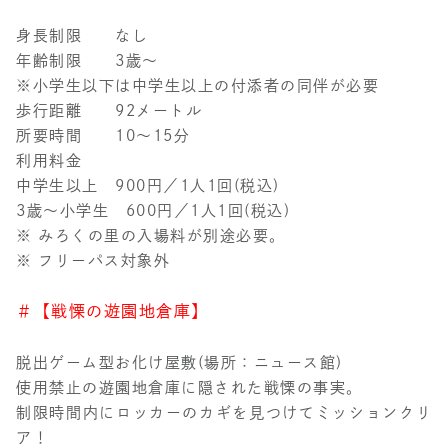
身長制限 なし
年齢制限 3歳～
※小学生以下は中学生以上の付添者の同伴が必要
歩行距離 92メートル
所要時間 10～15分
利用料金
中学生以上 900円／1人1回(税込)
3歳～小学生 600円／1人1回(税込)
※ みろくの里の入場料が別途必要。
※ フリーパス対象外
＃【戦慄の遊園地倉庫】
脱出ゲーム型お化け屋敷(場所：ニュース館)
使用禁止の遊園地倉庫に隠された戦慄の事実。
制限時間内にロッカーのカギを見つけてミッションクリ
ア！