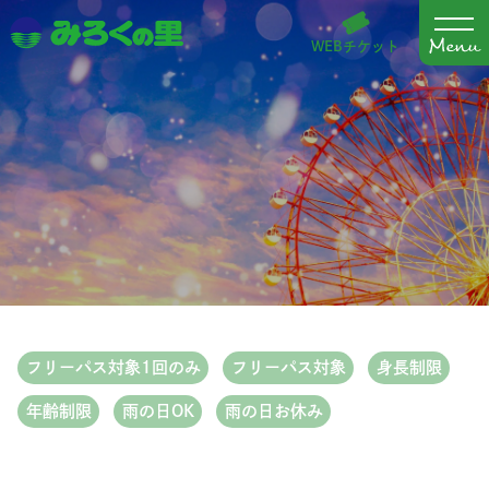
WEBチケット
フリーパス対象1回のみ
フリーパス対象
身長制限
年齢制限
雨の日OK
雨の日お休み